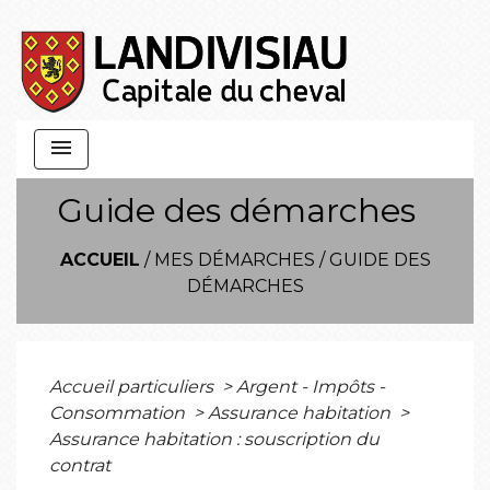
menu
Guide des démarches
ACCUEIL
/
MES DÉMARCHES
/
GUIDE DES
DÉMARCHES
Accueil particuliers
>
Argent - Impôts -
Consommation
>
Assurance habitation
>
Assurance habitation : souscription du
contrat