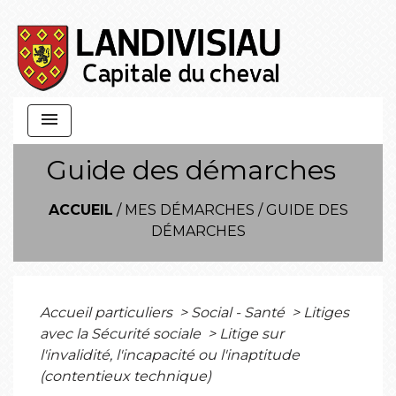
menu
Guide des démarches
ACCUEIL
/
MES DÉMARCHES
/
GUIDE DES
DÉMARCHES
Accueil particuliers
>
Social - Santé
>
Litiges
avec la Sécurité sociale
>
Litige sur
l'invalidité, l'incapacité ou l'inaptitude
(contentieux technique)