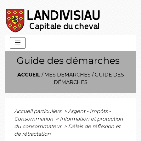
menu
Guide des démarches
ACCUEIL
/
MES DÉMARCHES
/
GUIDE DES
DÉMARCHES
Accueil particuliers
>
Argent - Impôts -
Consommation
>
Information et protection
du consommateur
>
Délais de réflexion et
de rétractation