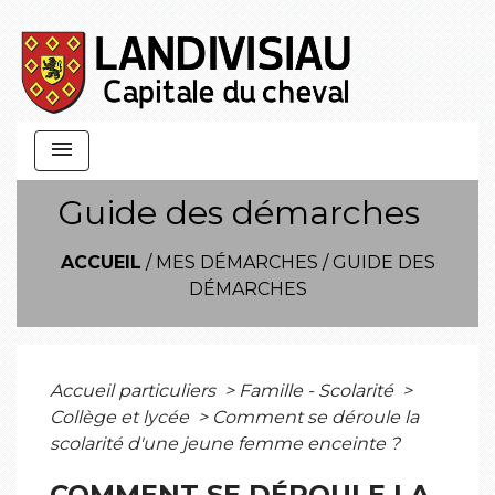
menu
Guide des démarches
ACCUEIL
/
MES DÉMARCHES
/
GUIDE DES
DÉMARCHES
Accueil particuliers
>
Famille - Scolarité
>
Collège et lycée
>
Comment se déroule la
scolarité d'une jeune femme enceinte ?
COMMENT SE DÉROULE LA