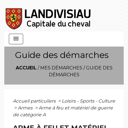
menu
Guide des démarches
ACCUEIL
/
MES DÉMARCHES
/
GUIDE DES
DÉMARCHES
Accueil particuliers
>
Loisirs - Sports - Culture
>
Armes
>
Arme à feu et matériel de guerre
de catégorie A
ARME À FEU ET MATÉRIEL