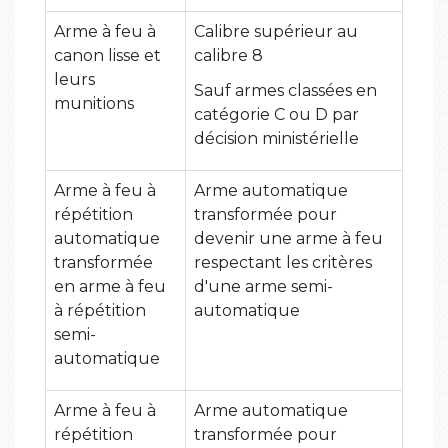
Arme à feu à
Calibre supérieur au
canon lisse et
calibre 8
leurs
Sauf armes classées en
munitions
catégorie C ou D par
décision ministérielle
Arme à feu à
Arme automatique
répétition
transformée pour
automatique
devenir une arme à feu
transformée
respectant les critères
en arme à feu
d'une arme semi-
à répétition
automatique
semi-
automatique
Arme à feu à
Arme automatique
répétition
transformée pour