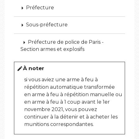
arrow_right
Préfecture
arrow_right
Sous-préfecture
arrow_right
Préfecture de police de Paris -
Section armes et explosifs
À noter
edit
si vous aviez une arme à feu à
répétition automatique transformée
en arme à feu à répétition manuelle ou
en arme à feu à 1 coup avant le 1
er
novembre 2021, vous pouvez
continuer à la détenir et à acheter les
munitions correspondantes.