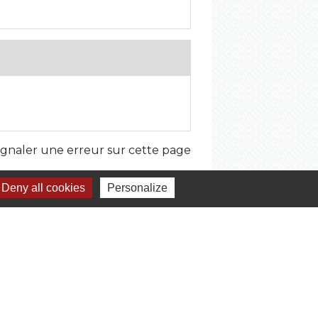
ignaler une erreur sur cette page
Deny all cookies
Personalize
umelages
Bideford, Royaume-Uni
Bad Sooden-Allendorf, Allemagne