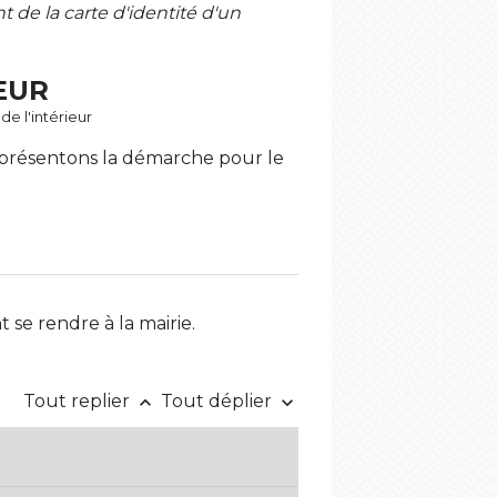
de la carte d'identité d'un
EUR
de l'intérieur
s présentons la démarche pour le
 se rendre à la mairie.
Tout replier
Tout déplier
keyboard_arrow_up
keyboard_arrow_down