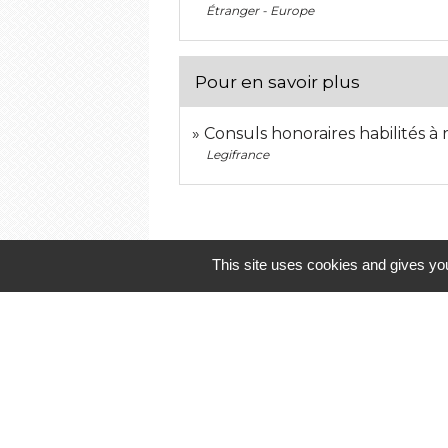
Étranger - Europe
Pour en savoir plus
Consuls honoraires habilités à 
Legifrance
This site uses cookies and gives you
Contactez-nous
Commune de Landivisiau
19 rue Georges Clemenceau
29400 Landivisiau - FRANCE