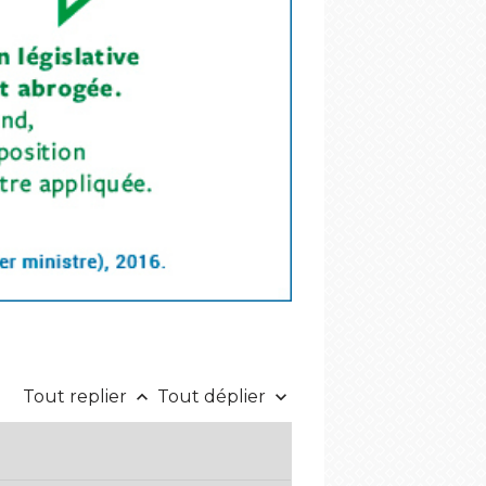
Tout replier
Tout déplier
keyboard_arrow_up
keyboard_arrow_down