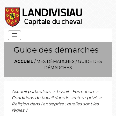
menu
Guide des démarches
ACCUEIL
/
MES DÉMARCHES
/
GUIDE DES
DÉMARCHES
Accueil particuliers
>
Travail - Formation
>
Conditions de travail dans le secteur privé
>
Religion dans l'entreprise : quelles sont les
règles ?