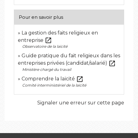
Pour en savoir plus
La gestion des faits religieux en
open_in_new
entreprise
Observatoire de la laïcité
Guide pratique du fait religieux dans les
open_in_new
entreprises privées (candidat/salarié)
Ministère chargé du travail
open_in_new
Comprendre la laïcité
Comité interministériel de la laïcité
Signaler une erreur sur cette page