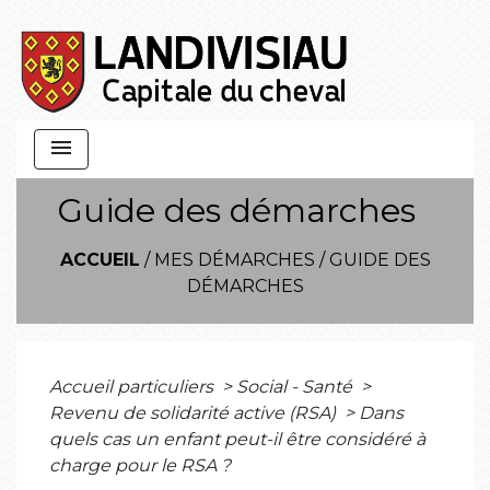
menu
Guide des démarches
ACCUEIL
/
MES DÉMARCHES
/
GUIDE DES
DÉMARCHES
Accueil particuliers
>
Social - Santé
>
Revenu de solidarité active (RSA)
>
Dans
quels cas un enfant peut-il être considéré à
charge pour le RSA ?