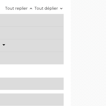
Tout replier
Tout déplier
keyboard_arrow_up
keyboard_arrow_down
?