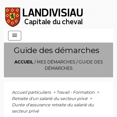
menu
Guide des démarches
ACCUEIL
/
MES DÉMARCHES
/
GUIDE DES
DÉMARCHES
Accueil particuliers
>
Travail - Formation
>
Retraite d'un salarié du secteur privé
>
Durée d'assurance retraite du salarié du
secteur privé