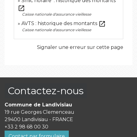
Smic horaire : historique des montants
open_in_new
Caisse nationale d'assurance vieillesse
open_in_new
AVTS : historique des montants
Caisse nationale d'assurance vieillesse
Signaler une erreur sur cette page
Contactez-nous
Commune de Landivisiau
19 rue Georges Clemenceau
29400 Landivisiau - FRANCE
+33 2 98 68 00 30
Contact par formulaire