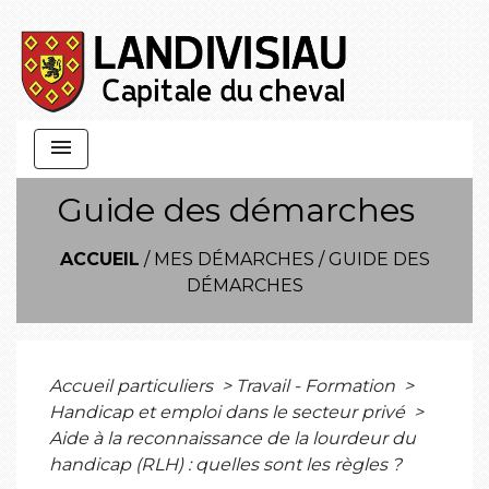
menu
Guide des démarches
ACCUEIL
/
MES DÉMARCHES
/
GUIDE DES
DÉMARCHES
Accueil particuliers
>
Travail - Formation
>
Handicap et emploi dans le secteur privé
>
Aide à la reconnaissance de la lourdeur du
handicap (RLH) : quelles sont les règles ?