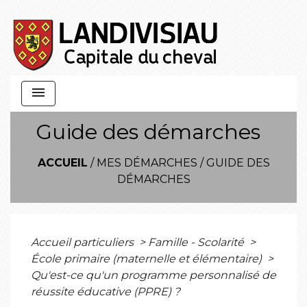
menu
Guide des démarches
ACCUEIL
/
MES DÉMARCHES
/
GUIDE DES
DÉMARCHES
Accueil particuliers
>
Famille - Scolarité
>
École primaire (maternelle et élémentaire)
>
Qu'est-ce qu'un programme personnalisé de
réussite éducative (PPRE) ?