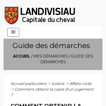
menu
Guide des démarches
ACCUEIL
/
MES DÉMARCHES
/
GUIDE DES
DÉMARCHES
Accueil particuliers
>
Justice
>
Affaire civile
>
Comment obtenir la copie d'un jugement
?
COMMENT OBTENIR LA