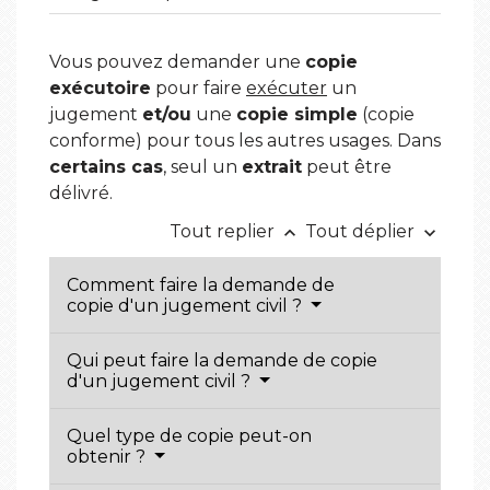
Vous pouvez demander une
copie
exécutoire
pour faire
exécuter
un
jugement
et/ou
une
copie simple
(copie
conforme) pour tous les autres usages. Dans
certains cas
, seul un
extrait
peut être
délivré.
Tout replier
Tout déplier
keyboard_arrow_up
keyboard_arrow_down
Comment faire la demande de
copie d'un jugement civil ?
Qui peut faire la demande de copie
d'un jugement civil ?
Quel type de copie peut-on
obtenir ?