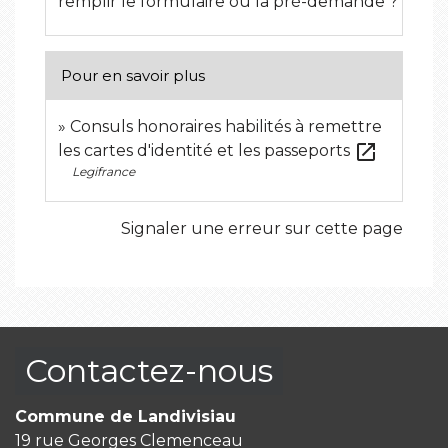
remplir le formulaire ou la pré-demande ?
Pour en savoir plus
Consuls honoraires habilités à remettre
open_in_new
les cartes d'identité et les passeports
Legifrance
Signaler une erreur sur cette page
Contactez-nous
Commune de Landivisiau
19 rue Georges Clemenceau