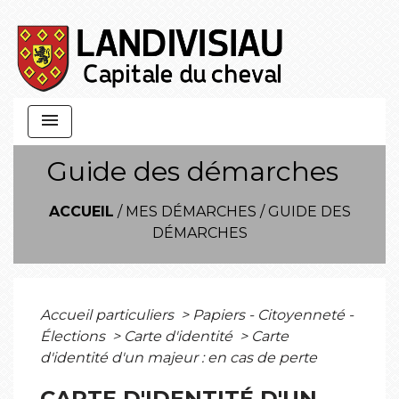
menu
Guide des démarches
ACCUEIL
/
MES DÉMARCHES
/
GUIDE DES
DÉMARCHES
Accueil particuliers
>
Papiers - Citoyenneté -
Élections
>
Carte d'identité
>
Carte
d'identité d'un majeur : en cas de perte
CARTE D'IDENTITÉ D'UN