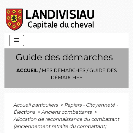
menu
Guide des démarches
ACCUEIL
/
MES DÉMARCHES
/
GUIDE DES
DÉMARCHES
Accueil particuliers
>
Papiers - Citoyenneté -
Élections
>
Anciens combattants
>
Allocation de reconnaissance du combattant
(anciennement retraite du combattant)