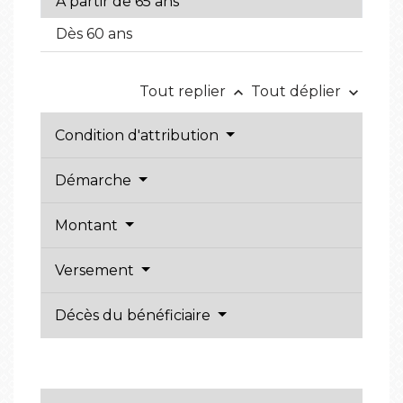
À partir de 65 ans
Dès 60 ans
Tout replier
Tout déplier
keyboard_arrow_up
keyboard_arrow_down
Condition d'attribution
Démarche
Montant
Versement
Décès du bénéficiaire