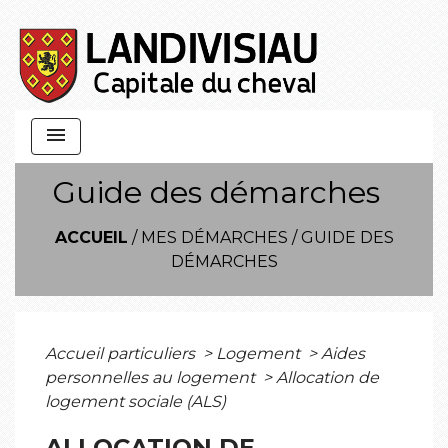
menu
Guide des démarches
ACCUEIL
/
MES DÉMARCHES
/
GUIDE DES
DÉMARCHES
Accueil particuliers
>
Logement
>
Aides
personnelles au logement
>
Allocation de
logement sociale (ALS)
ALLOCATION DE