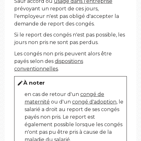
Sauf accord ou
usage dans l'entreprise
prévoyant un report de ces jours,
l'employeur n'est pas obligé d'accepter la
demande de report des congés.
Si le report des congés n'est pas possible, les
jours non pris ne sont pas perdus.
Les congés non pris peuvent alors être
payés selon des
dispositions
conventionnelles
.
À noter
edit
en cas de retour d'un
congé de
maternité
ou d'un
congé d'adoption
, le
salarié a droit au report de ses congés
payés non pris. Le report est
également possible lorsque les congés
n'ont pas pu être pris à cause de la
maladie du salarié
.