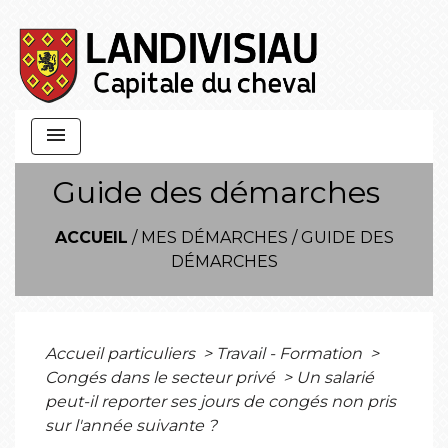
menu
Guide des démarches
ACCUEIL
/
MES DÉMARCHES
/
GUIDE DES
DÉMARCHES
Accueil particuliers
>
Travail - Formation
>
Congés dans le secteur privé
>
Un salarié
peut-il reporter ses jours de congés non pris
sur l'année suivante ?