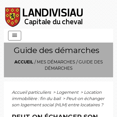
menu
Guide des démarches
ACCUEIL
/
MES DÉMARCHES
/
GUIDE DES
DÉMARCHES
Accueil particuliers
>
Logement
>
Location
immobilière : fin du bail
>
Peut-on échanger
son logement social (HLM) entre locataires ?
PEUT-ON ÉCHANGER SON