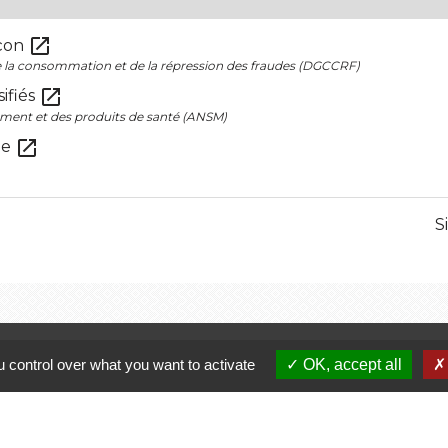
open_in_new
açon
de la consommation et de la répression des fraudes (DGCCRF)
open_in_new
sifiés
ment et des produits de santé (ANSM)
open_in_new
ne
S
Liens
J
 control over what you want to activate
OK, accept all
Finistère
Région Bretagne