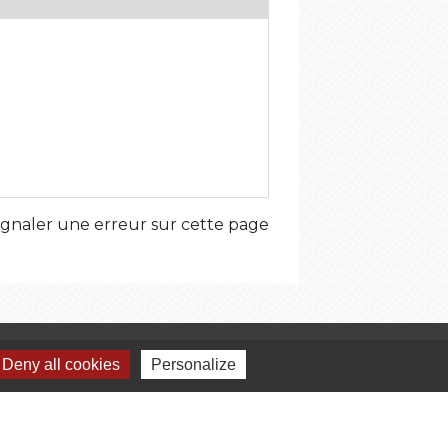
ignaler une erreur sur cette page
umelages
Deny all cookies
Personalize
Bideford, Royaume-Uni