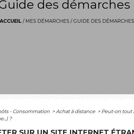
Guide des démarches
ACCUEIL
/
MES DÉMARCHES
/
GUIDE DES DÉMARCHE
mpôts - Consommation
>
Achat à distance
>
Peut-on tout 
..) ?
TER SUR UN SITE INTERNET ÉTRA