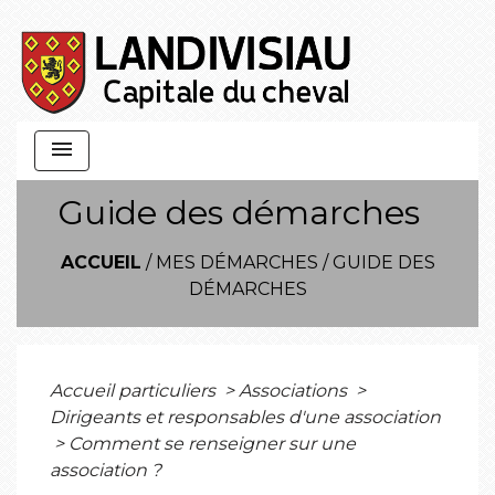
menu
Guide des démarches
ACCUEIL
/
MES DÉMARCHES
/
GUIDE DES
DÉMARCHES
Accueil particuliers
>
Associations
>
Dirigeants et responsables d'une association
>
Comment se renseigner sur une
association ?