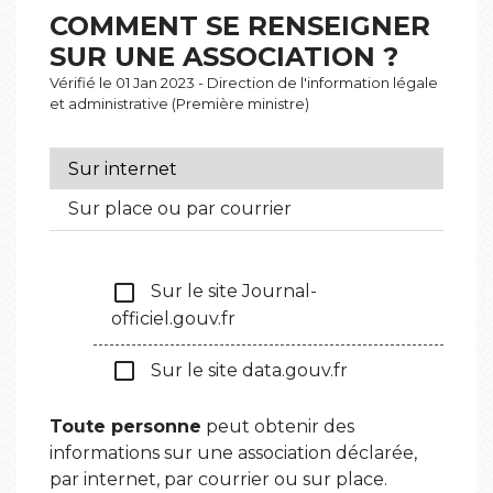
COMMENT SE RENSEIGNER
SUR UNE ASSOCIATION ?
Vérifié le 01 Jan 2023 - Direction de l'information légale
et administrative (Première ministre)
Sur internet
Sur place ou par courrier
check_box_outline_blank
Sur le site Journal-
officiel.gouv.fr
check_box_outline_blank
Sur le site data.gouv.fr
Toute personne
peut obtenir des
informations sur une association déclarée,
par internet, par courrier ou sur place.