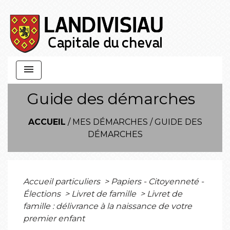
menu
Guide des démarches
ACCUEIL
/
MES DÉMARCHES
/
GUIDE DES
DÉMARCHES
Accueil particuliers
>
Papiers - Citoyenneté -
Élections
>
Livret de famille
>
Livret de
famille : délivrance à la naissance de votre
premier enfant