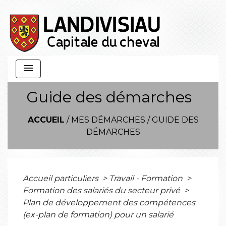
menu
Guide des démarches
ACCUEIL
/
MES DÉMARCHES
/
GUIDE DES
DÉMARCHES
Accueil particuliers
>
Travail - Formation
>
Formation des salariés du secteur privé
>
Plan de développement des compétences
(ex-plan de formation) pour un salarié