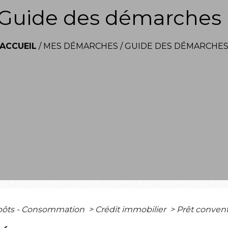
Guide des démarches
ACCUEIL
/
MES DÉMARCHES
/
GUIDE DES DÉMARCHE
mpôts - Consommation
>
Crédit immobilier
>
Prêt conven