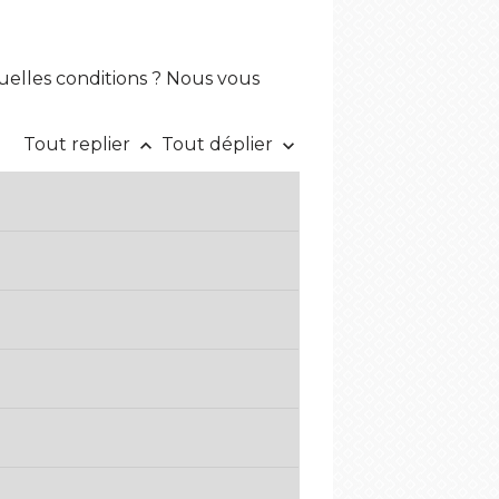
quelles conditions ? Nous vous
Tout replier
Tout déplier
keyboard_arrow_up
keyboard_arrow_down