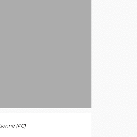
S
tionné (PC)