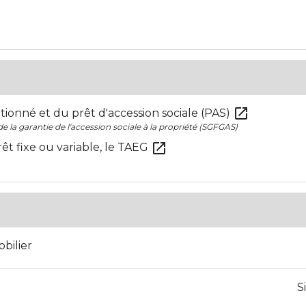
open_in_new
ionné et du prêt d'accession sociale (PAS)
e la garantie de l'accession sociale à la propriété (SGFGAS)
open_in_new
érêt fixe ou variable, le TAEG
bilier
S