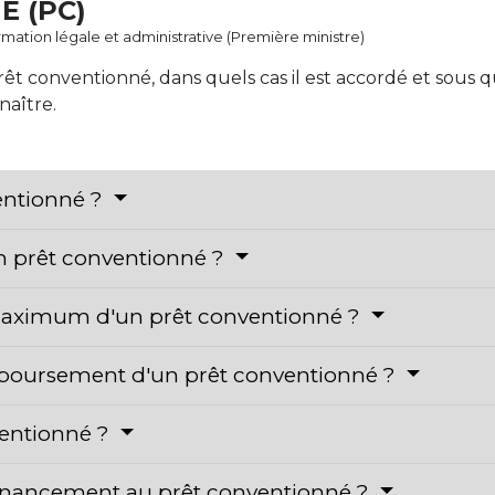
 (PC)
ormation légale et administrative (Première ministre)
rêt conventionné, dans quels cas il est accordé et sous 
naître.
entionné ?
n prêt conventionné ?
t maximum d'un prêt conventionné ?
mboursement d'un prêt conventionné ?
entionné ?
financement au prêt conventionné ?