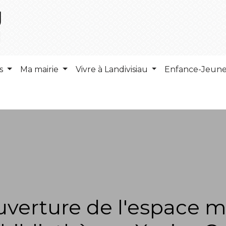
ns
Ma mairie
Vivre à Landivisiau
Enfance-Jeun
verture de l'espace m