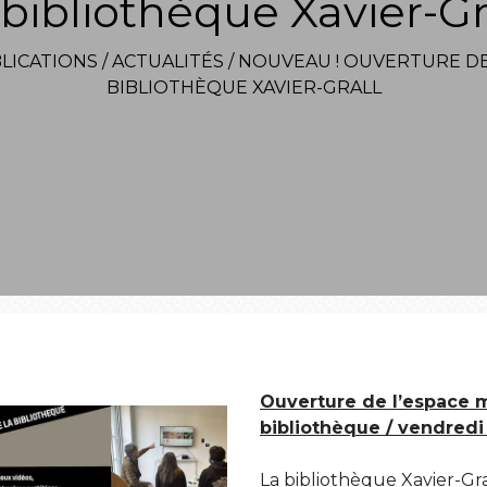
 bibliothèque Xavier-Gr
LICATIONS
/
ACTUALITÉS
/
NOUVEAU ! OUVERTURE DE 
BIBLIOTHÈQUE XAVIER-GRALL
Ouverture de l’espace 
bibliothèque / vendredi 
La bibliothèque Xavier-Gr