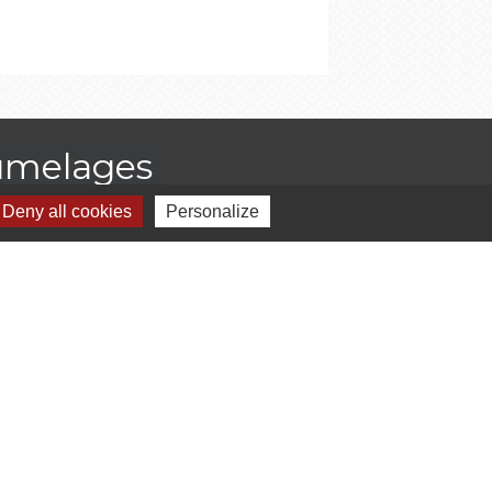
umelages
Deny all cookies
Personalize
Bideford, Royaume-Uni
Bad Sooden-Allendorf, Allemagne
-
Gestion des cookies