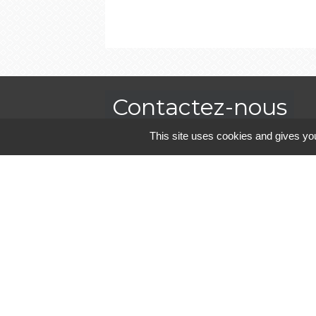
Contactez-nous
This site uses cookies and gives you
Commune de Landivisiau
19 rue Georges Clemenceau
29400 Landivisiau - FRANCE
+33 2 98 68 00 30
Contact par formulaire
Mentions légales
-
P