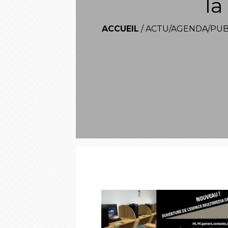
la
ACCUEIL
/
ACTU/AGENDA/PUB