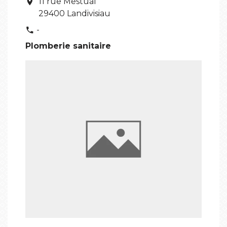
11 rue Mestual
location_on
29400 Landivisiau
-
phone
Plomberie sanitaire