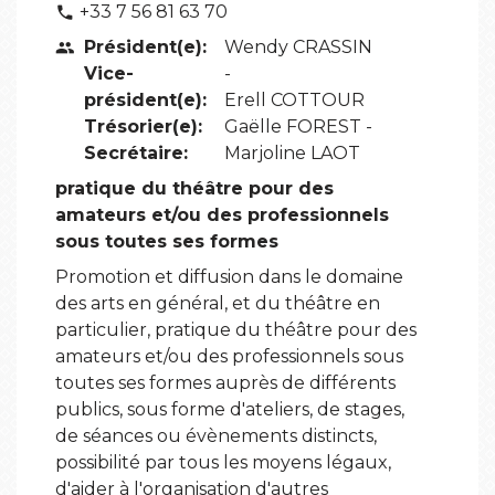
+33 7 56 81 63 70
phone
Président(e):
Wendy CRASSIN
people
Vice-
-
président(e):
Erell COTTOUR
Trésorier(e):
Gaëlle FOREST -
Secrétaire:
Marjoline LAOT
pratique du théâtre pour des
amateurs et/ou des professionnels
sous toutes ses formes
Promotion et diffusion dans le domaine
des arts en général, et du théâtre en
particulier, pratique du théâtre pour des
amateurs et/ou des professionnels sous
toutes ses formes auprès de différents
publics, sous forme d'ateliers, de stages,
de séances ou évènements distincts,
possibilité par tous les moyens légaux,
d'aider à l'organisation d'autres