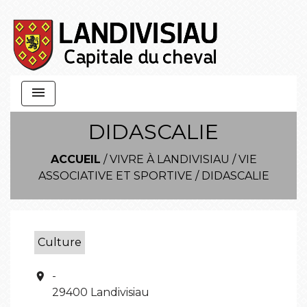
menu
DIDASCALIE
ACCUEIL
/
VIVRE À LANDIVISIAU
/
VIE
ASSOCIATIVE ET SPORTIVE
/
DIDASCALIE
Culture
-
location_on
29400 Landivisiau