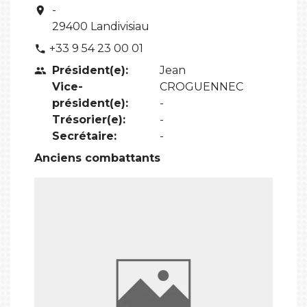
-
location_on
29400 Landivisiau
+33 9 54 23 00 01
phone
Président(e):
Jean
people
Vice-
CROGUENNEC
président(e):
-
Trésorier(e):
-
Secrétaire:
-
Anciens combattants