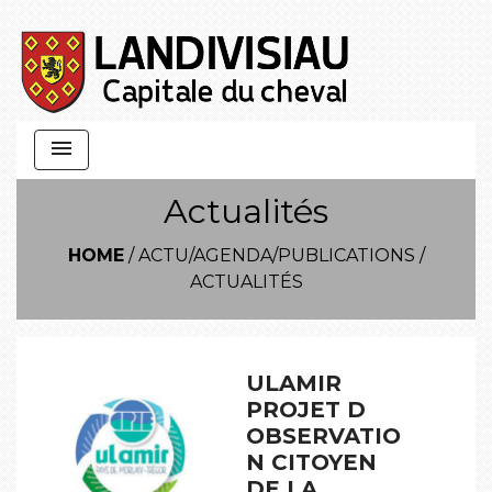
menu
Actualités
HOME
/
ACTU/AGENDA/PUBLICATIONS
/
ACTUALITÉS
ULAMIR
PROJET D
OBSERVATIO
N CITOYEN
DE LA