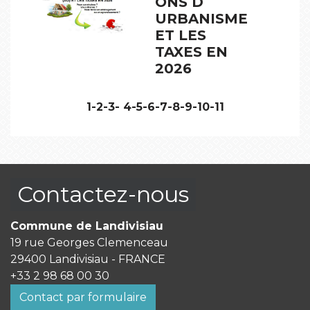
ONS D
URBANISME
ET LES
TAXES EN
2026
1
-2
-3
-
4
-5
-6
-7
-8
-9
-10
-11
Contactez-nous
Commune de Landivisiau
19 rue Georges Clemenceau
29400 Landivisiau - FRANCE
+33 2 98 68 00 30
Contact par formulaire