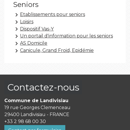
Seniors
keyboard_arrow_right
Etablissements pour seniors
keyboard_arrow_right
Loisirs
keyboard_arrow_right
Dispositif Vas-Y
keyboard_arrow_right
Un portail d'information pour les seniors
keyboard_arrow_right
AS Domicile
keyboard_arrow_right
Canicule, Grand Froid, Epidémie
Contactez-nous
Commune de Landivisiau
19 rue Georges Clemenceau
29400 Landivisiau - FRANCE
+33 2 98 68 00 30