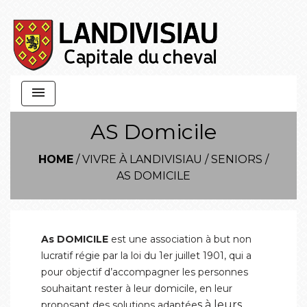
menu
AS Domicile
HOME
/
VIVRE À LANDIVISIAU
/
SENIORS
/
AS DOMICILE
As DOMICILE
est une association à but non
lucratif régie par la loi du 1er juillet 1901, qui a
pour objectif d’accompagner les personnes
souhaitant rester à leur domicile, en leur
s à leurs
proposant des solutions adaptée