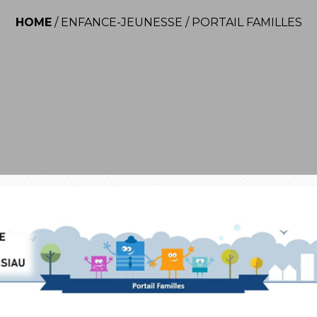
HOME
/
ENFANCE-JEUNESSE
/
PORTAIL FAMILLES