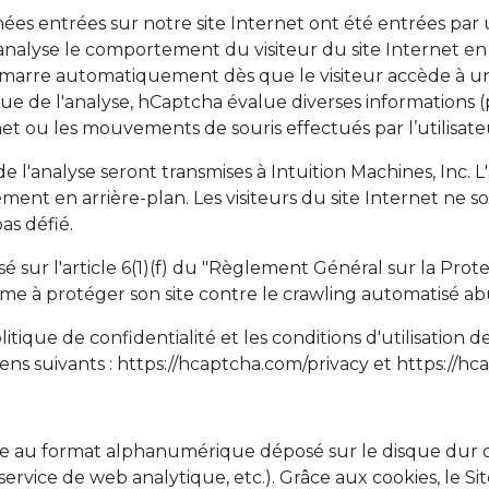
données entrées sur notre site Internet ont été entrées 
nalyse le comportement du visiteur du site Internet en 
émarre automatiquement dès que le visiteur accède à une
ue de l'analyse, hCaptcha évalue diverses informations (p
rnet ou les mouvements de souris effectués par l’utilisate
e l'analyse seront transmises à Intuition Machines, Inc.
ement en arrière-plan. Les visiteurs du site Internet ne 
pas défié.
é sur l'article 6(1)(f) du "Règlement Général sur la Prot
time à protéger son site contre le crawling automatisé abu
itique de confidentialité et les conditions d'utilisation 
liens suivants :
https://hcaptcha.com/privacy
et
https://h
xte au format alphanumérique déposé sur le disque dur d
 (service de web analytique, etc.). Grâce aux cookies, le S