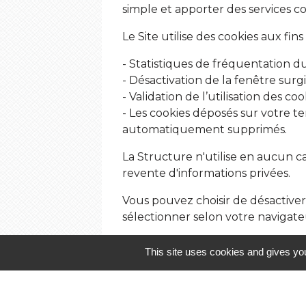
simple et apporter des services 
Le Site utilise des cookies aux fins
- Statistiques de fréquentation du 
- Désactivation de la fenêtre surg
- Validation de l’utilisation des coo
- Les cookies déposés sur votre te
automatiquement supprimés.
La Structure n'utilise en aucun c
revente d'informations privées.
Vous pouvez choisir de désactiver
sélectionner selon votre navigate
- Mozilla Firefox (
https://support.
This site uses cookies and gives you
redirectlocale=fr&redirectslug=ac
- Google Chrome (
https://suppor
- Microsoft Edge (
https://privacy