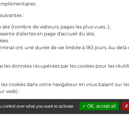
complémentaires.
 suivantes :
site (nombre de visiteurs, pages les plus vues...),
issante d'alertes en page d'accueil du site,
kies.
rminal ont une durée de vie limitée à 183 jours. Au-delà de
as les données récupérées par les cookies pour les réutil
 les cookies dans votre navigateur en vous basant sur l
ur web) :
mozilla.org/fr/kb/activer-desactiver-cookies-preferences?
 control over what you want to activate
OK, accept all
tiver-desactiver-cookies
)
t.google.com/chrome/answer/95647?hl=fr
)
.microsoft.com/fr-fr/windows-10-microsoft-edge-and-priva