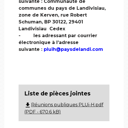
suivante : Communauté de
communes du pays de Landivisiau,
zone de Kerven, rue Robert
Schuman, BP 30122, 29401
Landivisiau Cedex
- les adressant par courrier
électronique à l’adresse
suivante :
pluih@paysdelandi.com
Liste de pièces jointes
file_download
Réunions publiques PLUi-H.pdf
(PDF - 670.6 kB)